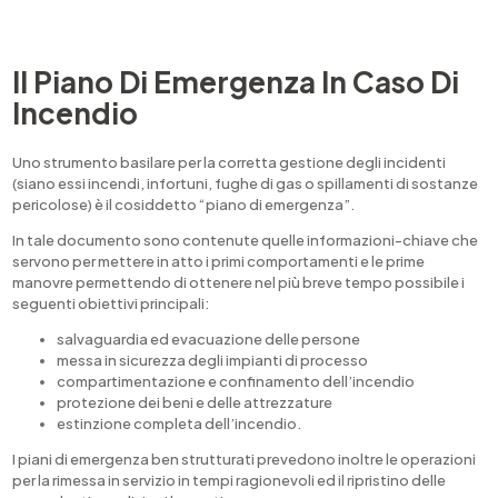
Il Piano Di Emergenza In Caso Di
Incendio
Uno strumento basilare per la corretta gestione degli incidenti
(siano essi incendi, infortuni, fughe di gas o spillamenti di sostanze
pericolose) è il cosiddetto “piano di emergenza”.
In tale documento sono contenute quelle informazioni-chiave che
servono per mettere in atto i primi comportamenti e le prime
manovre permettendo di ottenere nel più breve tempo possibile i
seguenti obiettivi principali:
salvaguardia ed evacuazione delle persone
messa in sicurezza degli impianti di processo
compartimentazione e confinamento dell’incendio
protezione dei beni e delle attrezzature
estinzione completa dell’incendio.
I piani di emergenza ben strutturati prevedono inoltre le operazioni
per la rimessa in servizio in tempi ragionevoli ed il ripristino delle