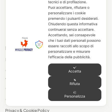
tecnici e di profilazione.
Puoi accettare, rifiutare o
Resistenza al Fuoco
personalizzare i cookie
premendo i pulsanti desiderati.
Chiudendo questa informativa
Ingegneria Forense
continuerai senza accettare.
Accettando, sei consapevole
Sostenibilità Antincendio
che i tuoi dati personali possono
essere raccolti allo scopo di
Risorse
personalizzare e misurare
l'efficacia della pubblicità.
Normative
Calcolatrici
Accetta
Azienda
Rifiuta
Chi Siamo
Personalizza
Contatti
Privacy & Cookie Policy