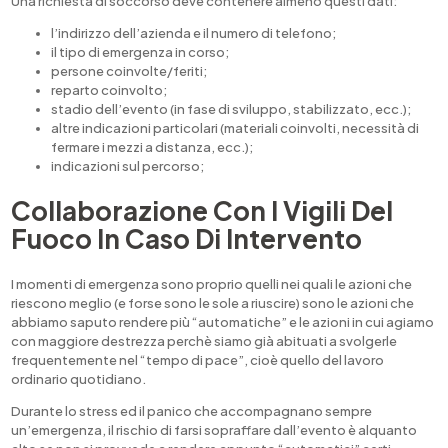
Una richiesta di soccorso deve contenere almeno questi dati:
l’indirizzo dell’azienda e il numero di telefono;
il tipo di emergenza in corso;
persone coinvolte/feriti;
reparto coinvolto;
stadio dell’evento (in fase di sviluppo, stabilizzato, ecc.);
altre indicazioni particolari (materiali coinvolti, necessità di
fermare i mezzi a distanza, ecc.);
indicazioni sul percorso;
Collaborazione Con I Vigili Del
Fuoco In Caso Di Intervento
I momenti di emergenza sono proprio quelli nei quali le azioni che
riescono meglio (e forse sono le sole a riuscire) sono le azioni che
abbiamo saputo rendere più “automatiche” e le azioni in cui agiamo
con maggiore destrezza perchè siamo già abituati a svolgerle
frequentemente nel “tempo di pace”, cioè quello del lavoro
ordinario quotidiano.
Durante lo stress ed il panico che accompagnano sempre
un’emergenza, il rischio di farsi sopraffare dall’evento è alquanto