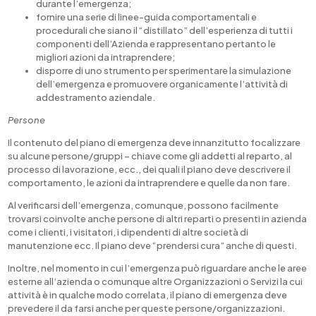
durante l’emergenza;
fornire una serie di linee-guida comportamentali e
procedurali che siano il “distillato” dell’espe­rienza di tutti i
componenti dell’Azienda e rappresentano pertanto le
migliori azioni da intraprendere;
disporre di uno strumento per sperimentare la simulazione
dell’emergenza e promuovere organicamente l’attività di
addestramento aziendale.
Persone
Il contenuto del piano di emergenza deve innanzitutto focalizzare
su alcune persone/gruppi – chiave come gli addetti al reparto, al
processo di lavorazione, ecc., dei quali il piano deve descrivere il
comportamento, le azioni da intraprendere e quelle da non fare.
Al verificarsi dell’emergenza, comunque, possono facilmente
trovarsi coinvolte anche persone di altri reparti o presenti in azienda
come i clienti, i visitatori, i dipendenti di altre società di
manutenzione ecc. Il piano deve “prendersi cura” anche di questi.
Inoltre, nel momento in cui l’emergenza può riguardare anche le aree
esterne all’azienda o comunque altre Organizzazioni o Servizi la cui
attività è in qualche modo correlata, il piano di emergenza deve
prevedere il da farsi anche per queste persone/organizzazioni.