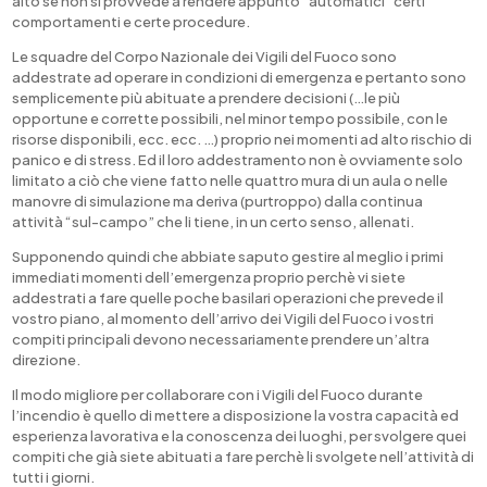
alto se non si provvede a rendere appunto “automatici” certi
comportamenti e certe procedure.
Le squadre del Corpo Nazionale dei Vigili del Fuoco sono
addestrate ad operare in condizioni di emergenza e pertanto sono
semplicemente più abituate a prendere decisioni (…le più
opportune e corrette possibili, nel minor tempo possibile, con le
risorse disponibili, ecc. ecc. …) proprio nei momenti ad alto rischio di
panico e di stress. Ed il loro addestramento non è ovviamente solo
limitato a ciò che viene fatto nelle quattro mura di un aula o nelle
manovre di simulazione ma deriva (purtroppo) dalla continua
attività “sul-campo” che li tiene, in un certo senso, allenati.
Supponendo quindi che abbiate saputo gestire al meglio i primi
immediati momenti dell’emergenza proprio perchè vi siete
addestrati a fare quelle poche basilari operazioni che prevede il
vostro piano, al momento dell’arrivo dei Vigili del Fuoco i vostri
compiti principali devono necessariamente prendere un’altra
direzione.
Il modo migliore per collaborare con i Vigili del Fuoco durante
l’incendio è quello di mettere a disposizione la vostra capacità ed
esperienza lavorativa e la conoscenza dei luoghi, per svolgere quei
compiti che già siete abituati a fare perchè li svolgete nell’attività di
tutti i giorni.