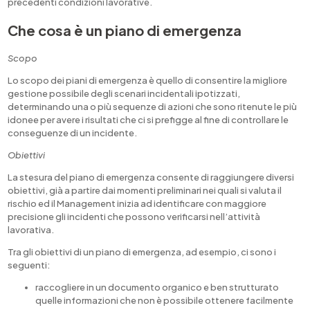
precedenti condizioni lavorative.
Che cosa è un piano di emergenza
Scopo
Lo scopo dei piani di emergenza è quello di consentire la migliore
gestione possibile degli scenari incidentali ipotizzati,
determinando una o più sequenze di azioni che sono ritenute le più
idonee per avere i risultati che ci si prefigge al fine di controllare le
conseguenze di un incidente.
Obiettivi
La stesura del piano di emergenza consente di raggiungere diversi
obiettivi, già a partire dai momenti preliminari nei quali si valuta il
rischio ed il Management inizia ad identificare con maggiore
precisione gli incidenti che possono verificarsi nell’attività
lavorativa.
Tra gli obiettivi di un piano di emergenza, ad esempio, ci sono i
seguenti:
raccogliere in un documento organico e ben strutturato
quelle informazioni che non è possibile ottenere facilmente