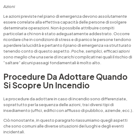
Azioni
Le azioni previste nel piano di emergenza devono
assolutamente
essere correlate alla effettiva capacità delle persone di svolgere
determinate operazioni. Non è possibile attribuire compiti
particolari a chi non è stato adeguatamente addestrato. Occorre
ricordare che in condizioni di stress e di panico le persone tendono
a perdere la lucidità e pertanto il piano di emergenza va strutturato
tenendo conto di questo aspetto.
Poche, semplici, efficaci azioni
sono meglio che una serie di incarichi complicati
nei quali il rischio di
“saltare” alcuni passagi fondamentali è molto alto.
Procedure Da Adottare Quando
Si Scopre Un Incendio
Le procedure da adottare in caso di incendio sono differenziate,
soprattutto per la sequenza delle azioni, tra i diversi tipi di
insediamento (uffici, edifici con afflusso di pubblico, aziende, ecc.).
Ciò nonostante, in questo paragrafo riassumiamo quegli aspetti
che sono comuni alle diverse situazioni dei luoghi e degli eventi
incidentali.