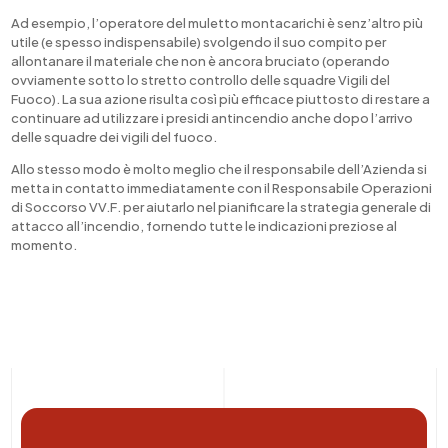
Ad esempio, l’operatore del muletto montacarichi è senz’altro più
utile (e spesso indispensabile) svolgendo il suo compito per
allontanare il materiale che non è ancora bruciato (operando
ovviamente sotto lo stretto controllo delle squadre Vigili del
Fuoco). La sua azione risulta così più efficace piuttosto di restare a
continuare ad utilizzare i presidi antincendio anche dopo l’arrivo
delle squadre dei vigili del fuoco.
Allo stesso modo è molto meglio che il responsabile dell’Azienda si
metta in contatto immediatamente con il Responsabile Operazioni
di Soccorso VV.F. per aiutarlo nel pianificare la strategia generale di
attacco all’incendio, fornendo tutte le indicazioni preziose al
momento.