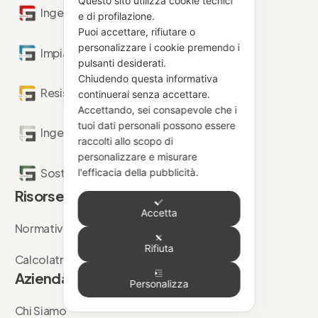
Questo sito utilizza cookie tecnici
Ingegneria Antincendio
e di profilazione.
Puoi accettare, rifiutare o
personalizzare i cookie premendo i
Impianti Antincendio
pulsanti desiderati.
Chiudendo questa informativa
Resistenza al Fuoco
continuerai senza accettare.
Accettando, sei consapevole che i
tuoi dati personali possono essere
Ingegneria Forense
raccolti allo scopo di
personalizzare e misurare
Sostenibilità Antincendio
l'efficacia della pubblicità.
Risorse
Accetta
Normative
Rifiuta
Calcolatrici
Azienda
Personalizza
Chi Siamo