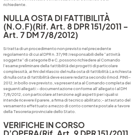
richiedente.
NULLA OSTA DI FATTIBILITÀ
(N.O.F)(Rif. Art. 8 DPR 151/2011 –
Art. 7 DM 7/8/2012)
Si tratta di un procedimento non previsto nel precedente
regolamento di cui al DPR n. 37/98.I responsabili delle “attività
soggette” di categorie B e C, possono richiedere al Comando
l’esame preliminare della fattibilità dei progetti di particolare
complessità, ai fini del rilascio del nulla osta di fattibilità.La richiesta
di nulla osta di fattibilità deve essere redatta secondo il mod. PIN5-
2012, in bollo ove previsto, va presentata al Comando completa dei
seguenti allegati:- documentazione conforme all’allegato I al DM
7/8/2012, con particolare attenzione agli aspetti per i quali si
intende ricevere il parere, a firma di tecnico abilitato;- attestato del
versamento effettuato a mezzo di conto corrente postale a favore
della Tesoreria provinciale dello Stato.
VERIFICHE IN CORSO
D’OPERA(Rif. Art. 9 DPR 151/2011