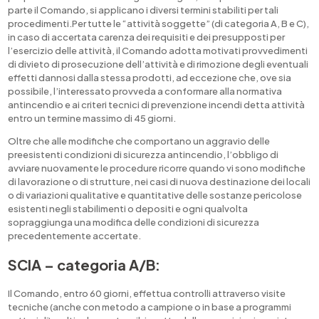
parte il Comando, si applicano i diversi termini stabiliti per tali
procedimenti.Per tutte le “attività soggette” (di categoria A, B e C),
in caso di accertata carenza dei requisiti e dei presupposti per
l’esercizio delle attività, il Comando adotta motivati provvedimenti
di divieto di prosecuzione dell’attività e di rimozione degli eventuali
effetti dannosi dalla stessa prodotti, ad eccezione che, ove sia
possibile, l’interessato provveda a conformare alla normativa
antincendio e ai criteri tecnici di prevenzione incendi detta attività
entro un termine massimo di 45 giorni.
Oltre che alle modifiche che comportano un aggravio delle
preesistenti condizioni di sicurezza antincendio, l’obbligo di
avviare nuovamente le procedure ricorre quando vi sono modifiche
di lavorazione o di strutture, nei casi di nuova destinazione dei locali
o di variazioni qualitative e quantitative delle sostanze pericolose
esistenti negli stabilimenti o depositi e ogni qualvolta
sopraggiunga una modifica delle condizioni di sicurezza
precedentemente accertate.
SCIA – categoria A/B:
Il Comando, entro 60 giorni, effettua controlli attraverso visite
tecniche (anche con metodo a campione o in base a programmi