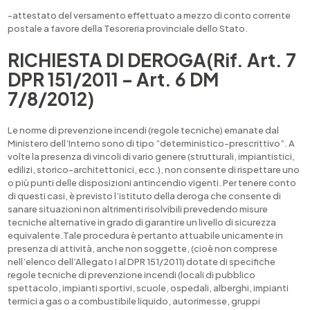
-attestato del versamento effettuato a mezzo di conto corrente
postale a favore della Tesoreria provinciale dello Stato.
RICHIESTA DI DEROGA(Rif. Art. 7
DPR 151/2011 – Art. 6 DM
7/8/2012)
Le norme di prevenzione incendi (regole tecniche) emanate dal
Ministero dell’Interno sono di tipo ”deterministico-prescrittivo”. A
volte la presenza di vincoli di vario genere (strutturali, impiantistici,
edilizi, storico-architettonici, ecc.), non consente di rispettare uno
o più punti delle disposizioni antincendio vigenti. Per tenere conto
di questi casi, è previsto l’istituto della deroga che consente di
sanare situazioni non altrimenti risolvibili prevedendo misure
tecniche alternative in grado di garantire un livello di sicurezza
equivalente.Tale procedura è pertanto attuabile unicamente in
presenza di attività, anche non soggette, (cioè non comprese
nell’elenco dell’Allegato I al DPR 151/2011) dotate di specifiche
regole tecniche di prevenzione incendi (locali di pubblico
spettacolo, impianti sportivi, scuole, ospedali, alberghi, impianti
termici a gas o a combustibile liquido, autorimesse, gruppi