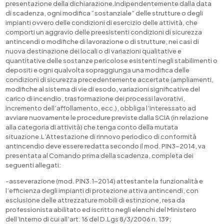
presentazione della dichiarazione.Indipendentemente dalla data
di scadenza, ogni modifica “sostanziale” delle strutture o degli
impianti ovvero delle condizioni di esercizio delle attività, che
comporti un aggravio delle preesistenti condizioni di sicurezza
antincendi o modifiche di lavorazione o di strutture, nei casi di
nuova destinazione dei locali o di variazioni qualitative e
quantitative delle sostanze pericolose esistenti negli stabilimenti o
depositi e ogni qualvolta sopraggiunga una modifica delle
condizioni di sicurezza precedentemente accertate (ampliamenti,
modifiche al sistema di vie di esodo, variazioni significative del
carico di incendio, trasformazione dei processi lavorativi,
incremento dell’affollamento, ecc.), obbliga l’interessato ad
avviare nuovamente le procedure previste dalla SCIA (in relazione
alla categoria di attività) che tenga conto della mutata
situazione.L’Attestazione di rinnovo periodico di conformità
antincendio deve essere redatta secondo il mod. PIN3-2014, va
presentata al Comando prima della scadenza, completa dei
seguenti allegati:
-asseverazione (mod. PIN3.1-2014) attestante la funzionalità e
l’efficienza degli impianti di protezione attiva antincendi, con
esclusione delle attrezzature mobili di estinzione, resa da
professionista abilitato ed iscritto negli elenchi del Ministero
dell’Interno di cui all’art. 16 del D.Lgs 8/3/2006 n. 139;