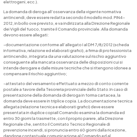
elettrogeni, ecc.).
La domanda di deroga all’osservanza della vigente normativa
antincendi, deve essere redatta secondo il modello mod. PIN4-
2012, in bollo ove previsto, e va indirizzata alla Direzione Regionale
dei Vigili del fuoco, tramite il Comando provinciale. Alla domanda
devono essere allegati:
-documentazione conforme all’allegato I al DM 7/8/2012 (scheda
informativa, relazione ed elaborati grafici), a firma di professionista
antincendio, integrata da una valutazione sul rischio aggiuntivo
conseguente alla mancata osservanza delle disposizioni cui si
intende derogare e dalle misure tecniche che si ritengono idonee a
compensare il rischio aggiuntivo;
-attestato del versamento effettuato a mezzo di conto corrente
postale a favore della Tesoreria provinciale dello Stato.In caso di
presentazione della domanda di deroga in forma cartacea, la
domanda deve essere in triplice copia. La documentazione tecnica
allegata (relazione tecnica e elaborati grafici) deve essere
presentata in duplice copiaIl Comando esamina la domanda ed
entro 30 giorni la trasmette, con il proprio parere, alla Direzione
Regionale che, sentito il Comitato Tecnico Regionale di
prevenzione incendi, si pronuncia entro 60 giorni dalla ricezione,
dandone contestuale comunicazione al Comando ed al