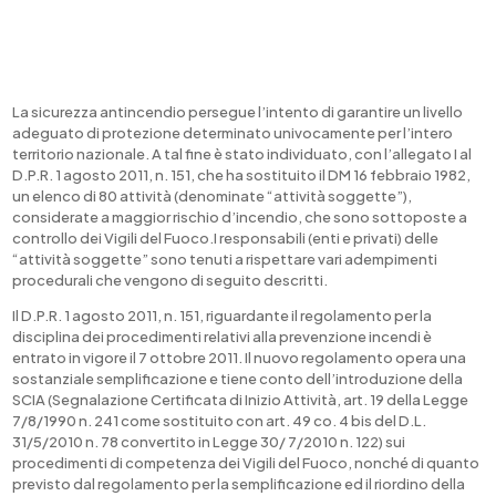
La sicurezza antincendio persegue l’intento di garantire un livello
adeguato di protezione determinato univocamente per l’intero
territorio nazionale. A tal fine è stato individuato, con l’allegato I al
D.P.R. 1 agosto 2011, n. 151, che ha sostituito il DM 16 febbraio 1982,
un elenco di 80 attività (denominate “attività soggette”),
considerate a maggior rischio d’incendio, che sono sottoposte a
controllo dei Vigili del Fuoco.I responsabili (enti e privati) delle
“attività soggette” sono tenuti a rispettare vari adempimenti
procedurali che vengono di seguito descritti.
Il D.P.R. 1 agosto 2011, n. 151, riguardante il regolamento per la
disciplina dei procedimenti relativi alla prevenzione incendi è
entrato in vigore il 7 ottobre 2011. Il nuovo regolamento opera una
sostanziale semplificazione e tiene conto dell’introduzione della
SCIA (Segnalazione Certificata di Inizio Attività, art. 19 della Legge
7/8/1990 n. 241 come sostituito con art. 49 co. 4 bis del D.L.
31/5/2010 n. 78 convertito in Legge 30/ 7/2010 n. 122) sui
procedimenti di competenza dei Vigili del Fuoco, nonché di quanto
previsto dal regolamento per la semplificazione ed il riordino della