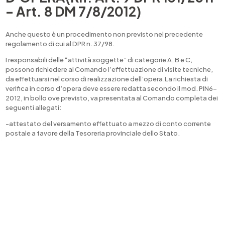
– Art. 8 DM 7/8/2012)
Anche questo è un procedimento non previsto nel precedente
regolamento di cui al DPR n. 37/98.
I responsabili delle “attività soggette” di categorie A, B e C,
possono richiedere al Comando l’effettuazione di visite tecniche,
da effettuarsi nel corso di realizzazione dell’opera.La richiesta di
verifica in corso d’opera deve essere redatta secondo il mod. PIN6-
2012, in bollo ove previsto, va presentata al Comando completa dei
seguenti allegati:
-attestato del versamento effettuato a mezzo di conto corrente
postale a favore della Tesoreria provinciale dello Stato.