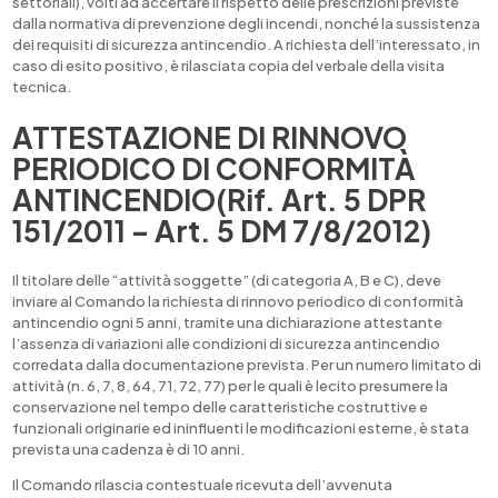
settoriali), volti ad accertare il rispetto delle prescrizioni previste
dalla normativa di prevenzione degli incendi, nonché la sussistenza
dei requisiti di sicurezza antincendio. A richiesta dell’interessato, in
caso di esito positivo, è rilasciata copia del verbale della visita
tecnica.
ATTESTAZIONE DI RINNOVO
PERIODICO DI CONFORMITÀ
ANTINCENDIO(Rif. Art. 5 DPR
151/2011 – Art. 5 DM 7/8/2012)
Il titolare delle “attività soggette” (di categoria A, B e C), deve
inviare al Comando la richiesta di rinnovo periodico di conformità
antincendio ogni 5 anni, tramite una dichiarazione attestante
l’assenza di variazioni alle condizioni di sicurezza antincendio
corredata dalla documentazione prevista. Per un numero limitato di
attività (n. 6, 7, 8, 64, 71, 72, 77) per le quali è lecito presumere la
conservazione nel tempo delle caratteristiche costruttive e
funzionali originarie ed ininfluenti le modificazioni esterne, è stata
prevista una cadenza è di 10 anni.
Il Comando rilascia contestuale ricevuta dell’avvenuta