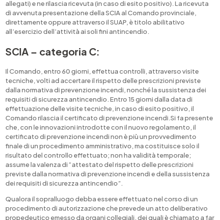
allegati) e ne rilascia ricevuta (in caso di esito positivo). La ricevuta
di avvenuta presentazione della SCIA al Comando provinciale,
direttamente oppure attraverso il SUAP, è titolo abilitativo
all’esercizio dell’attività ai soli fini antincendio.
SCIA – categoria C:
Il Comando, entro 60 giorni, effettua controlli, attraverso visite
tecniche, volti ad accertare il rispetto delle prescrizioni previste
dalla normativa di prevenzione incendi, nonché la sussistenza dei
requisiti di sicurezza antincendio. Entro 15 giorni dalla data di
effettuazione delle visite tecniche, in caso di esito positivo, il
Comando rilascia il certificato di prevenzione incendi.Si fa presente
che, con le innovazioni introdotte con il nuovo regolamento, il
certificato di prevenzione incendi non è più un provvedimento
finale di un procedimento amministrativo, ma costituisce solo il
risultato del controllo effettuato; non ha validità temporale;
assume la valenza di “attestato del rispetto delle prescrizioni
previste dalla normativa di prevenzione incendi e della sussistenza
dei requisiti di sicurezza antincendio”.
Qualora il sopralluogo debba essere effettuato nel corso di un
procedimento di autorizzazione che prevede un atto deliberativo
propedeutico emesso da organi collegiali, dei quali è chiamato a far