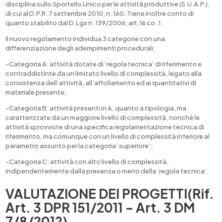
disciplina sullo Sportello Unico per le attività produttive (S.U.A.P.),
di cui al D.P.R. 7 settembre 2010, n. 160. Tiene inoltre conto di
quanto stabilito dal D.Lgs n. 139/2006, art.16 co. 1.
Il nuovo regolamento individua 3 categorie con una
differenziazione degli adempimenti procedurali:
-Categoria A: attività dotate di ‘regola tecnica’ di riferimento e
contraddistinte da un limitato livello di complessità, legato alla
consistenza dell’attività, all’affollamento ed ai quantitativi di
materiale presente;
-Categoria B: attività presenti in A, quanto a tipologia, ma
caratterizzate da un maggiore livello di complessità, nonché le
attività sprovviste di una specifica regolamentazione tecnica di
riferimento, ma comunque con un livello di complessità inferiore al
parametro assunto per la categoria ‘superiore’;
-Categoria C: attività con alto livello di complessità,
indipendentemente dalla presenza o meno della ‘regola tecnica’.
VALUTAZIONE DEI PROGETTI(Rif.
Art. 3 DPR 151/2011 – Art. 3 DM
7/8/2012)