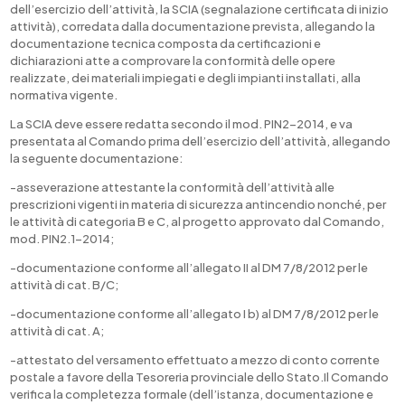
dell’esercizio dell’attività, la SCIA (segnalazione certificata di inizio
attività), corredata dalla documentazione prevista, allegando la
documentazione tecnica composta da certificazioni e
dichiarazioni atte a comprovare la conformità delle opere
realizzate, dei materiali impiegati e degli impianti installati, alla
normativa vigente.
La SCIA deve essere redatta secondo il mod. PIN2-2014, e va
presentata al Comando prima dell’esercizio dell’attività, allegando
la seguente documentazione:
-asseverazione attestante la conformità dell’attività alle
prescrizioni vigenti in materia di sicurezza antincendio nonché, per
le attività di categoria B e C, al progetto approvato dal Comando,
mod. PIN2.1-2014;
-documentazione conforme all’allegato II al DM 7/8/2012 per le
attività di cat. B/C;
-documentazione conforme all’allegato I b) al DM 7/8/2012 per le
attività di cat. A;
-attestato del versamento effettuato a mezzo di conto corrente
postale a favore della Tesoreria provinciale dello Stato.Il Comando
verifica la completezza formale (dell’istanza, documentazione e