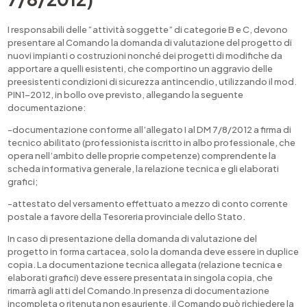
I responsabili delle “attività soggette” di categorie B e C, devono
presentare al Comando la domanda di valutazione del progetto di
nuovi impianti o costruzioni nonché dei progetti di modifiche da
apportare a quelli esistenti, che comportino un aggravio delle
preesistenti condizioni di sicurezza antincendio, utilizzando il mod.
PIN1-2012, in bollo ove previsto, allegando la seguente
documentazione:
-documentazione conforme all’allegato I al DM 7/8/2012 a firma di
tecnico abilitato (professionista iscritto in albo professionale, che
opera nell’ambito delle proprie competenze) comprendente la
scheda informativa generale, la relazione tecnica e gli elaborati
grafici;
-attestato del versamento effettuato a mezzo di conto corrente
postale a favore della Tesoreria provinciale dello Stato.
In caso di presentazione della domanda di valutazione del
progetto in forma cartacea, solo la domanda deve essere in duplice
copia. La documentazione tecnica allegata (relazione tecnica e
elaborati grafici) deve essere presentata in singola copia, che
rimarrà agli atti del Comando.In presenza di documentazione
incompleta o ritenuta non esauriente, il Comando può richiedere la