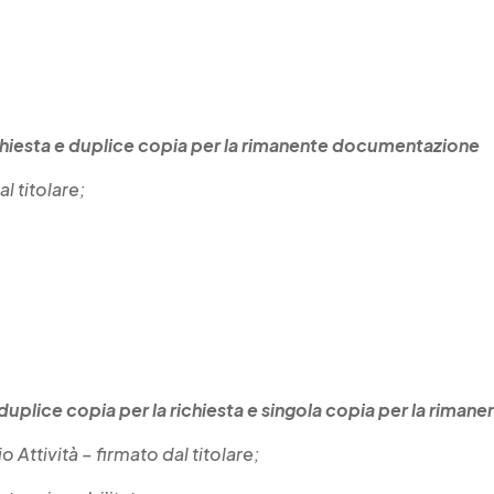
richiesta e duplice copia per la rimanente
documentazione
l titolare;
duplice copia per la richiesta e
singola copia per la rima
 Attività – firmato dal titolare;