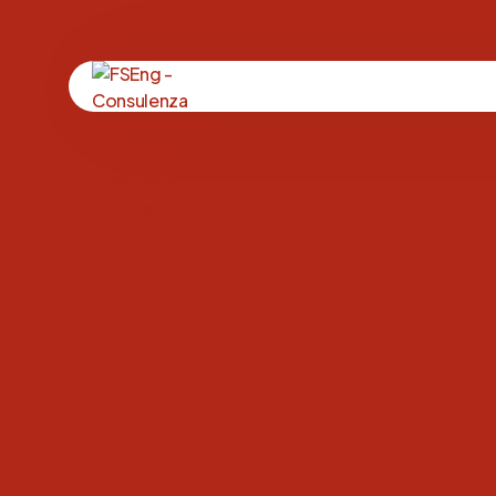
Ingegneria Antinc
Impianti Antincend
Resistenza al Fuoc
Ingegneria Forens
Sostenibilità Antin