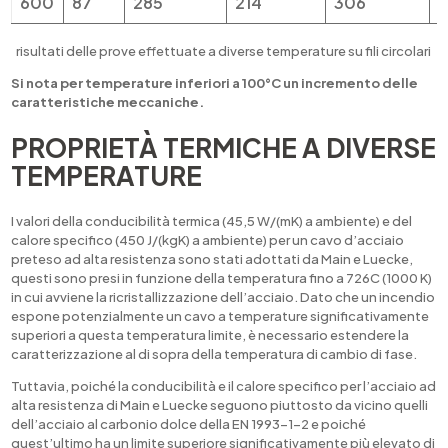
600
87
285
214
306
2
risultati delle prove effettuate a diverse temperature su fili circolari
Si nota per temperature inferiori a 100°C un incremento delle
caratteristiche meccaniche.
PROPRIETÀ TERMICHE A DIVERSE
TEMPERATURE
I valori della conducibilità termica (45,5 W/(mK) a ambiente) e del
calore specifico (450 J/(kgK) a ambiente) per un cavo d’acciaio
preteso ad alta resistenza sono stati adottati da Main e Luecke,
questi sono presi in funzione della temperatura fino a 726C (1000 K)
in cui avviene la ricristallizzazione dell’acciaio. Dato che un incendio
espone potenzialmente un cavo a temperature significativamente
superiori a questa temperatura limite, è necessario estendere la
caratterizzazione al di sopra della temperatura di cambio di fase.
Tuttavia, poiché la conducibilità e il calore specifico per l’acciaio ad
alta resistenza di Main e Luecke seguono piuttosto da vicino quelli
dell’acciaio al carbonio dolce della EN 1993-1-2 e poiché
quest’ultimo ha un limite superiore significativamente più elevato di