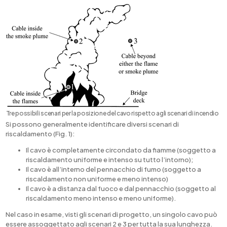
Tre possibili scenari per la posizione del cavo rispetto agli scenari di incendio
Si possono generalmente identificare diversi scenari di
riscaldamento (Fig. 1):
Il cavo è completamente circondato da fiamme (soggetto a
riscaldamento uniforme e intenso su tutto l’intorno);
Il cavo è all’interno del pennacchio di fumo (soggetto a
riscaldamento non uniforme e meno intenso)
Il cavo è a distanza dal fuoco e dal pennacchio (soggetto al
riscaldamento meno intenso e meno uniforme).
Nel caso in esame, visti gli scenari di progetto, un singolo cavo può
essere assoggettato agli scenari 2 e 3 per tutta la sua lunghezza.