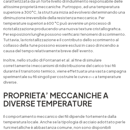
caratterizzata da un forte livello di indurimento responsabile delle
altissime proprietà meccaniche. Purtroppo, ad una temperatura
superiore a 300°C, la struttura inizia ad evolversi determinando una
diminuzione irreversibile della resistenza meccanica. Per
temperature superiori a 600 °C può avvenire un processo di
ricristalizzazione producendo una nuova texture cristallografica.
Per esposizioni lunghe possono verificarsi fenomeni di scorrimento.
Tuttavia, la ricristallizzazione e il contributo dello scorrimento al
collasso della fune possono essere esclusi in caso di incendio a
causa del tempo relativamente breve dell’evento.
Inoltre, nello studio di Fontanari et al. al fine di simulare
correttamente i meccanismi di ridistribuzione del carico tra i fili
durante il transitorio termico, viene effettuata una vasta campagna
sperimentale su fili singoli per costruire le curve σ−ε a temperature
diverse.
PROPRIETA’ MECCANICHE A
DIVERSE TEMPERATURE
Il comportamento meccanico dei fili dipende fortemente dalla
temperatura locale. Anche se la tipologia di acciaio adottato per le
funi metalliche è abbastanza comune, non sono disponibili