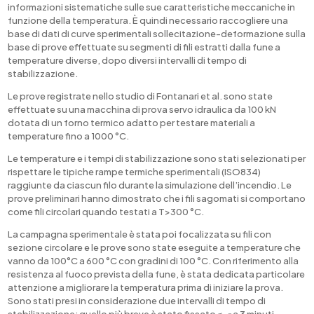
informazioni sistematiche sulle sue caratteristiche meccaniche in
funzione della temperatura. È quindi necessario raccogliere una
base di dati di curve sperimentali sollecitazione-deformazione sulla
base di prove effettuate su segmenti di fili estratti dalla fune a
temperature diverse, dopo diversi intervalli di tempo di
stabilizzazione.
Le prove registrate nello studio di Fontanari et al. sono state
effettuate su una macchina di prova servo idraulica da 100 kN
dotata di un forno termico adatto per testare materiali a
temperature fino a 1000 °C.
Le temperature e i tempi di stabilizzazione sono stati selezionati per
rispettare le tipiche rampe termiche sperimentali (ISO834)
raggiunte da ciascun filo durante la simulazione dell’incendio. Le
prove preliminari hanno dimostrato che i fili sagomati si comportano
come fili circolari quando testati a T>300 °C.
La campagna sperimentale è stata poi focalizzata su fili con
sezione circolare e le prove sono state eseguite a temperature che
vanno da 100°C a 600 °C con gradini di 100 °C. Con riferimento alla
resistenza al fuoco prevista della fune, è stata dedicata particolare
attenzione a migliorare la temperatura prima di iniziare la prova.
Sono stati presi in considerazione due intervalli di tempo di