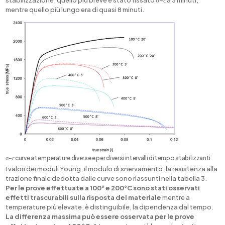
stabilizzazione: quello più breve è stato fissato σ−ε a 3 minuti,
mentre quello più lungo era di quasi 8 minuti.
σ−ε curve a temperature diverse e per diversi intervalli di tempo stabilizzanti
I valori dei moduli Young, il modulo di snervamento, la resistenza alla
trazione finale dedotta dalle curve sono riassunti nella tabella 3.
Per le prove effettuate a 100° e 200°C sono stati osservati
effetti trascurabili sulla risposta del materiale
mentre a
temperature più elevate, è distinguibile, la dipendenza dal tempo.
La differenza massima può essere osservata per le prove