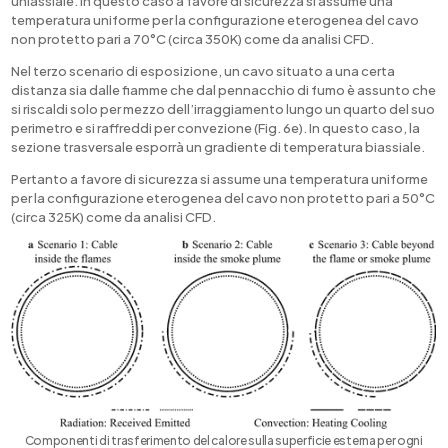
uniassiale. In questo caso a favore di sicurezza si assume una
temperatura uniforme per la configurazione eterogenea del cavo
non protetto pari a 70°C (circa 350K) come da analisi CFD.
Nel terzo scenario di esposizione, un cavo situato a una certa
distanza sia dalle fiamme che dal pennacchio di fumo è assunto che
si riscaldi solo per mezzo dell’irraggiamento lungo un quarto del suo
perimetro e si raffreddi per convezione (Fig. 6e). In questo caso, la
sezione trasversale esporrà un gradiente di temperatura biassiale.
Pertanto a favore di sicurezza si assume una temperatura uniforme
per la configurazione eterogenea del cavo non protetto pari a 50°C
(circa 325K) come da analisi CFD.
Componenti di trasferimento del calore sulla superficie esterna per ogni