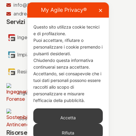
info@fseng-antincendio.it
My Agile Privacy®
✕
andrea.quarta@fseng-antincendio.it
Servizi
Questo sito utilizza cookie tecnici
e di profilazione.
Ingegneria Antincendio
Puoi accettare, rifiutare o
personalizzare i cookie premendo i
pulsanti desiderati.
Impianti Antincendio
Chiudendo questa informativa
continuerai senza accettare.
Resistenza al Fuoco
Accettando, sei consapevole che i
tuoi dati personali possono essere
raccolti allo scopo di
Ingegneria Forense
personalizzare e misurare
l'efficacia della pubblicità.
Accetta
Sostenibilità Antincendio
Risorse
Rifiuta