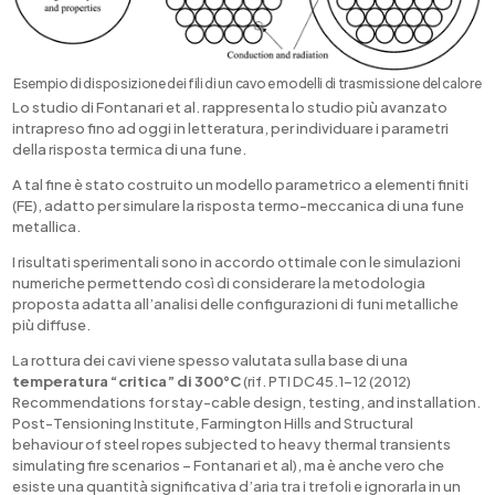
Esempio di disposizione dei fili di un cavo e modelli di trasmissione del calore
Lo studio di Fontanari et al. rappresenta lo studio più avanzato
intrapreso fino ad oggi in letteratura, per individuare i parametri
della risposta termica di una fune.
A tal fine è stato costruito un modello parametrico a elementi finiti
(FE), adatto per simulare la risposta termo-meccanica di una fune
metallica.
I risultati sperimentali sono in accordo ottimale con le simulazioni
numeriche permettendo così di considerare la metodologia
proposta adatta all’analisi delle configurazioni di funi metalliche
più diffuse.
La rottura dei cavi viene spesso valutata sulla base di una
temperatura “critica” di 300°C
(rif. PTI DC45.1-12 (2012)
Recommendations for stay-cable design, testing, and installation.
Post-Tensioning Institute, Farmington Hills and Structural
behaviour of steel ropes subjected to heavy thermal transients
simulating fire scenarios – Fontanari et al), ma è anche vero che
esiste una quantità significativa d’aria tra i trefoli e ignorarla in un