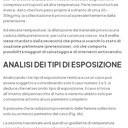
compressi sottoposti ad alta temperatura. Per le tensostrutture
invece, dato che il loro peso proprio è soltanto di circa 20-
30kg/mq, la sollecitazione è provocata prevalentemente dalla
pretensione.
Ad elevate temperature, la dilatazione del materiale provoca una
caduta della pretensione, per cui la curvatura cresce, ma
il crollo
viene ritardato dalla necessità che prima si scarichi lo stato di
coazione preliminare (pretensione); ciò che comporta
possibilità maggiori di salvataggio e di interventi antincendio.
ANALISI DEI TIPI DI ESPOSIZIONE
Analizzando i tre tipi di esposizione termica a cui un cavo può
essere soggetto e considerando solo il caso numero 2 e 3, si
deduce che nel secondo tipo di esposizione, il cavo si trova
all’interno del pennacchio di fumo e viene riscaldato solo per
convezione attorno al suo perimetro completo.
Si presume che le radiazioni provenienti dalle fiamme sollecitino
solo su un mezzo perimetro del cavo (Fig. 6b).
La sezione trasversale avrà quindi un gradiente di temperatura