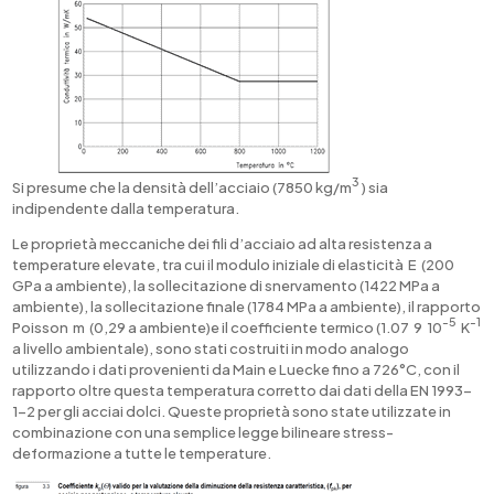
3
Si presume che la densità dell’acciaio (7850 kg/m
) sia
indipendente dalla temperatura.
Le proprietà meccaniche dei fili d’acciaio ad alta resistenza a
temperature elevate, tra cui il modulo iniziale di elasticità E (200
GPa a ambiente), la sollecitazione di snervamento (1422 MPa a
ambiente), la sollecitazione finale (1784 MPa a ambiente), il rapporto
-5
-1
Poisson m (0,29 a ambiente)e il coefficiente termico (1.07 9 10
K
a livello ambientale), sono stati costruiti in modo analogo
utilizzando i dati provenienti da Main e Luecke fino a 726°C, con il
rapporto oltre questa temperatura corretto dai dati della EN 1993-
1-2 per gli acciai dolci. Queste proprietà sono state utilizzate in
combinazione con una semplice legge bilineare stress-
deformazione a tutte le temperature.