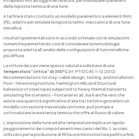
intrapreso fino ad oggi in letteratura, per individuare i parametri
della risposta termica di una fune.
A tal fine è stato costruito un modello parametrico a elementi finiti
(FE), adatto per simulare la risposta termo-meccanica di una fune
metallica.
I risultati sperimentali sono in accordo ottimale con le simulazioni
numeriche permettendo così di considerare la metodologia
proposta adatta all’analisi delle configurazioni di funi metalliche
più diffuse.
La rottura dei cavi viene spesso valutata sulla base di una
temperatura “critica” di 300°C
(rif. PTI DC45.1-12 (2012)
Recommendations for stay-cable design, testing, and installation.
Post-Tensioning Institute, Farmington Hills and Structural
behaviour of steel ropes subjected to heavy thermal transients
simulating fire scenarios – Fontanari et al), ma è anche vero che
esiste una quantità significativa d’aria tra i trefoli e ignorarla in un
modello con sezione trasversale uniforme, può portare a
sottovalutare la resistenza termica che offre al flusso di calore.
L’esposizione della fune ad alte temperature implica un rapido
peggioramento dei comportamenti meccanici del filo. L’acciaio
utilizzato per la produzione di fili ha una microstruttura perlitica fine,