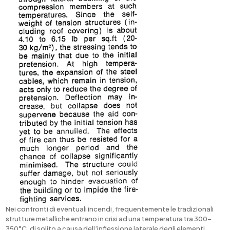
Nei confronti di eventuali incendi, frequentemente le tradizionali
strutture metalliche entrano in crisi ad una temperatura tra 300-
350°C, di solito a causa dell’inflessione laterale degli elementi