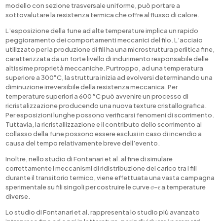
modello con sezione trasversale uniforme, può portare a
sottovalutare la resistenza termica che offre al flusso di calore.
L’esposizione della fune ad alte temperature implica un rapido
peggioramento dei comportamenti meccanici del filo. L’acciaio
utilizzato per la produzione di fili ha una microstruttura perlitica fine,
caratterizzata da un forte livello di indurimento responsabile delle
altissime proprietà meccaniche. Purtroppo, ad una temperatura
superiore a 300°C, la struttura inizia ad evolversi determinando una
diminuzione irreversibile della resistenza meccanica. Per
temperature superiori a 600 °C può avvenire un processo di
ricristalizzazione producendo una nuova texture cristallografica.
Per esposizioni lunghe possono verificarsi fenomeni di scorrimento.
Tuttavia, la ricristallizzazione e il contributo dello scorrimento al
collasso della fune possono essere esclusi in caso di incendio a
causa del tempo relativamente breve dell’evento.
Inoltre, nello studio di Fontanari et al. al fine di simulare
correttamente i meccanismi di ridistribuzione del carico tra i fili
durante il transitorio termico, viene effettuata una vasta campagna
sperimentale su fili singoli per costruire le curve σ−ε a temperature
diverse.
Lo studio di Fontanari et al. rappresenta lo studio più avanzato