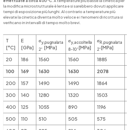
effettuate a circa 400 °C
. A temperature più basse la cinetica per
la modifica microstrutturale è lenta e si sarebbero dovuti applicare
tempi di esposizione più lunghi. Al contrario a temperature più
elevate la cinetica diventa molto veloce e i fenomeni di ricottura si
verificano in intervalli di tempo molto brevi.
T
E
σ
σ
σ
σ
y,pugnalata
y,accoltella
R,pugnalata
[°C]
[GPa]
[MPa]
[MPa]
[MPa]
2′
8-10′
2′
8
20
186
1560
1560
1885
1
100
169
1630
1630
2078
200
157
1490
1490
1864
1
300
140
1280
1320
1503
1
400
125
1055
890
1196
1
500
110
510
505
575
5