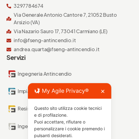
3297784674
Via Generale Antonio Cantore 7, 21052 Busto
Arsizio (VA)
Via Nazario Sauro 17, 73041 Carmiano (LE)
info@fseng-antincendio.it
andrea.quarta@fseng-antincendio.it
Servizi
Ingegneria Antincendio
My Agile Privacy®
Impianti Antincendio
✕
Resistenza al Fuoco
Questo sito utilizza cookie tecnici
e di profilazione.
Puoi accettare, rifiutare o
Ingegneria Forense
personalizzare i cookie premendo i
pulsanti desiderati.