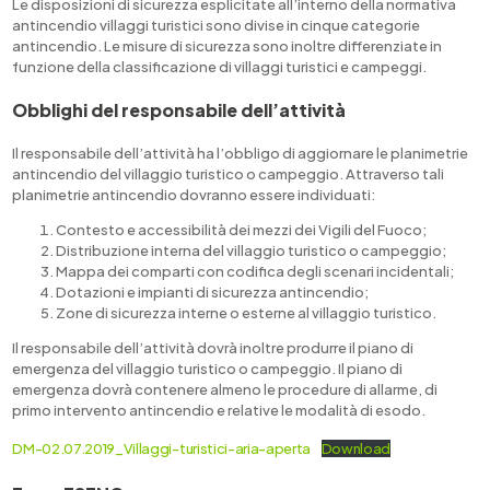
Le disposizioni di sicurezza esplicitate all’interno della normativa
antincendio villaggi turistici sono divise in cinque categorie
antincendio. Le misure di sicurezza sono inoltre differenziate in
funzione della classificazione di villaggi turistici e campeggi.
Obblighi del responsabile dell’attività
Il responsabile dell’attività ha l’obbligo di aggiornare le planimetrie
antincendio del villaggio turistico o campeggio. Attraverso tali
planimetrie antincendio dovranno essere individuati:
Contesto e accessibilità dei mezzi dei Vigili del Fuoco;
Distribuzione interna del villaggio turistico o campeggio;
Mappa dei comparti con codifica degli scenari incidentali;
Dotazioni e impianti di sicurezza antincendio;
Zone di sicurezza interne o esterne al villaggio turistico.
Il responsabile dell’attività dovrà inoltre produrre il piano di
emergenza del villaggio turistico o campeggio. Il piano di
emergenza dovrà contenere almeno le procedure di allarme, di
primo intervento antincendio e relative le modalità di esodo.
DM-02.07.2019_Villaggi-turistici-aria-aperta
Download