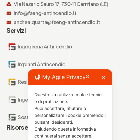
Via Nazario Sauro 17, 73041 Carmiano (LE)
info@fseng-antincendio.it
andrea.quarta@fseng-antincendio.it
Servizi
Ingegneria Antincendio
Impianti Antincendio
My Agile Privacy®
✕
Resistenza al Fuoco
Questo sito utilizza cookie tecnici
Ingegneria Forense
e di profilazione.
Puoi accettare, rifiutare o
personalizzare i cookie premendo i
Sostenibilità Antincendio
pulsanti desiderati.
Risorse
Chiudendo questa informativa
continuerai senza accettare.