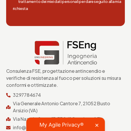
trattamento dei miei dati personali per dare seguito alla mia
richiesta
Consulenza FSE, progettazione antincendio e
verifiche di resistenza al fuoco per soluzioni su misura
conformi e ottimizzate.
3297784674
Via Generale Antonio Cantore 7, 21052 Busto
Arsizio (VA)
Via Nazario Sauro 17, 73041 Carmiano (LE)
My Agile Privacy®
✕
info@fseng-antincendio.it