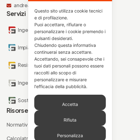
andrea.quarta@fseng-antincendio.it
Questo sito utilizza cookie tecnici
Servizi
e di profilazione.
Puoi accettare, rifiutare o
Ingegneria Antincendio
personalizzare i cookie premendo i
pulsanti desiderati.
Chiudendo questa informativa
Impianti Antincendio
continuerai senza accettare.
Accettando, sei consapevole che i
Resistenza al Fuoco
tuoi dati personali possono essere
raccolti allo scopo di
personalizzare e misurare
Ingegneria Forense
l'efficacia della pubblicità.
Sostenibilità Antincendio
Accetta
Risorse
Rifiuta
Normative
Personalizza
Calcolatrici