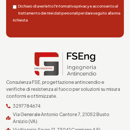
Dichiaro di aver letto l'informativa privacy e acconsento al
trattamento dei miei dati personali per dare seguito alla mia
richiesta
Consulenza FSE, progettazione antincendio e
verifiche di resistenza al fuoco per soluzioni su misura
conformi e ottimizzate.
3297784674
Via Generale Antonio Cantore 7, 21052 Busto
Arsizio (VA)
Via Nazario Sauro 17, 73041 Carmiano (LE)