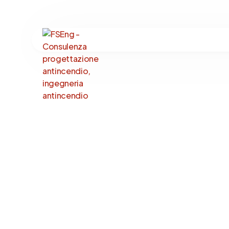
Ingegneria Antinc
Impianti Antincend
Resistenza al Fuoc
Ingegneria Forens
Sostenibilità Antin