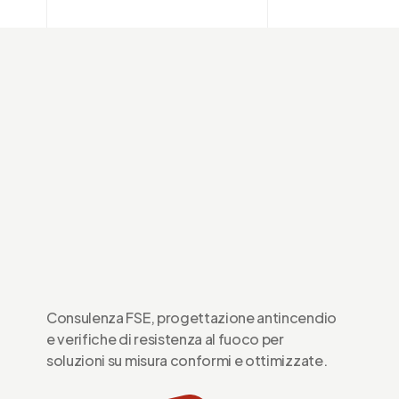
nel capitolo S.6 “Controllo dell’incendio”. I sistemi sprinkler sono
impianti antincendio automatici in […]
ANDREA
GENNAIO 4, 2020
6 MIN READ
Consulenza FSE, progettazione antincendio
e verifiche di resistenza al fuoco per
soluzioni su misura conformi e ottimizzate.