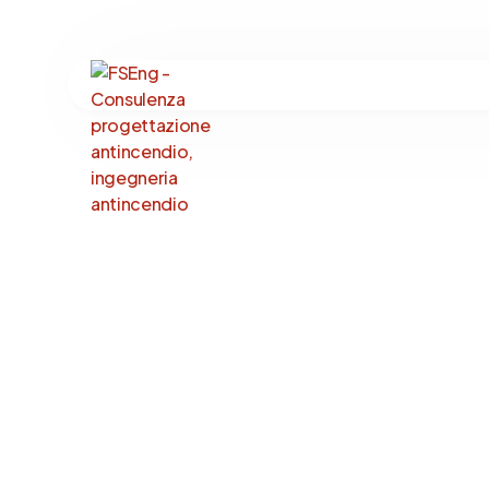
Ingegneria Antincen
Impianti Antincendi
Resistenza al Fuoco
Ingegneria Forense
Sostenibilità Antinc