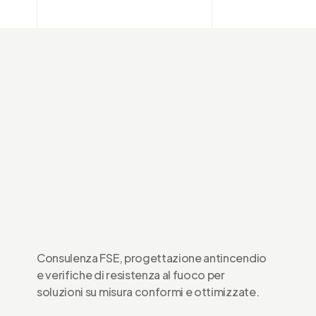
Durabilità dei cicli di pitture per la reazione al fuoco e la resistenza
fuoco
ANDREA
GENNAIO 22, 2020
2 MIN READ
Consulenza FSE, progettazione antincendio
e verifiche di resistenza al fuoco per
soluzioni su misura conformi e ottimizzate.