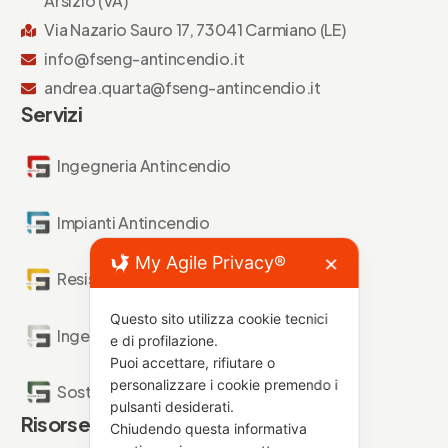
Arsizio (VA)
Via Nazario Sauro 17, 73041 Carmiano (LE)
info@fseng-antincendio.it
andrea.quarta@fseng-antincendio.it
Servizi
Ingegneria Antincendio
Impianti Antincendio
My Agile Privacy®
✕
Resistenza al Fuoco
Questo sito utilizza cookie tecnici
Ingegneria Forense
e di profilazione.
Puoi accettare, rifiutare o
personalizzare i cookie premendo i
Sostenibilità Antincendio
pulsanti desiderati.
Risorse
Chiudendo questa informativa