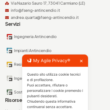
Via Nazario Sauro 17, 73041 Carmiano (LE)
info@fseng-antincendio.it
andrea.quarta@fseng-antincendio.it
Servizi
Ingegneria Antincendio
Impianti Antincendio
My Agile Privacy®
✕
Resistenza al Fuoco
Questo sito utilizza cookie tecnici
Ingegneria Forense
e di profilazione.
Puoi accettare, rifiutare o
personalizzare i cookie premendo i
Sostenibilità Antincendio
pulsanti desiderati.
Risorse
Chiudendo questa informativa
continuerai senza accettare.