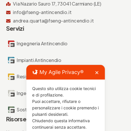
Via Nazario Sauro 17, 73041 Carmiano (LE)
info@fseng-antincendio.it
andrea.quarta@fseng-antincendio.it
Servizi
Ingegneria Antincendio
Impianti Antincendio
My Agile Privacy®
✕
Resistenza al Fuoco
Questo sito utilizza cookie tecnici
Ingegneria Forense
e di profilazione.
Puoi accettare, rifiutare o
personalizzare i cookie premendo i
Sostenibilità Antincendio
pulsanti desiderati.
Risorse
Chiudendo questa informativa
continuerai senza accettare.