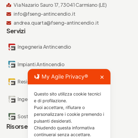
Via Nazario Sauro 17, 73041 Carmiano (LE)
info@fseng-antincendio.it
andrea.quarta@fseng-antincendio.it
Servizi
Ingegneria Antincendio
Impianti Antincendio
My Agile Privacy®
✕
Resistenza al Fuoco
Questo sito utilizza cookie tecnici
Ingegneria Forense
e di profilazione.
Puoi accettare, rifiutare o
personalizzare i cookie premendo i
Sostenibilità Antincendio
pulsanti desiderati.
Risorse
Chiudendo questa informativa
continuerai senza accettare.