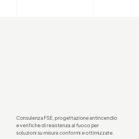
Si esamina la resistenza al fuoco di una struttura in acciaio, in
accordo al capitolo S2 del DM 18 ottobre 2019. Studieremo il colla
implosivo
ANDREA
NOVEMBRE 26, 2019
7 MIN READ
Consulenza FSE, progettazione antincendio
e verifiche di resistenza al fuoco per
soluzioni su misura conformi e ottimizzate.