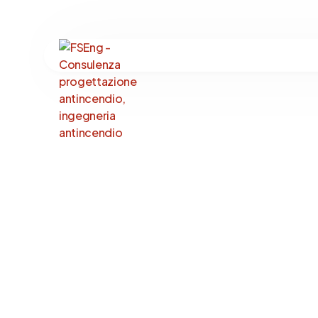
Ingegneria Antincen
Impianti Antincendi
Resistenza al Fuoco
Ingegneria Forense
Sostenibilità Antinc