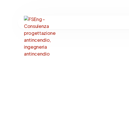
Ingegneria Antincen
Impianti Antincendi
Resistenza al Fuoco
Ingegneria Forense
Sostenibilità Antinc