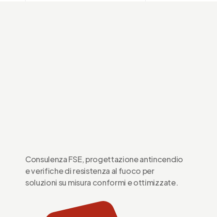
ANDREA
GIUGNO 9, 2020
1 MIN READ
Consulenza FSE, progettazione antincendio
e verifiche di resistenza al fuoco per
soluzioni su misura conformi e ottimizzate.