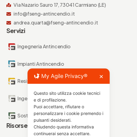
Via Nazario Sauro 17, 73041 Carmiano (LE)
info@fseng-antincendio.it
andrea.quarta@fseng-antincendio.it
Servizi
Ingegneria Antincendio
Impianti Antincendio
My Agile Privacy®
✕
Resistenza al Fuoco
Questo sito utilizza cookie tecnici
Ingegneria Forense
e di profilazione.
Puoi accettare, rifiutare o
personalizzare i cookie premendo i
Sostenibilità Antincendio
pulsanti desiderati.
Risorse
Chiudendo questa informativa
continuerai senza accettare.